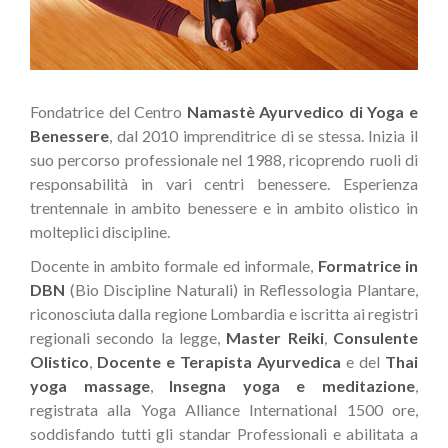
Fondatrice del Centro
Namastè Ayurvedico di Yoga e
Benessere
, dal 2010 imprenditrice di se stessa. Inizia il
suo percorso professionale nel 1988, ricoprendo ruoli di
responsabilità in vari centri benessere. Esperienza
trentennale in ambito benessere e in ambito olistico in
molteplici discipline.
Docente in ambito formale ed informale,
Formatrice in
DBN
(Bio Discipline Naturali) in Reflessologia Plantare,
riconosciuta dalla regione Lombardia e iscritta ai registri
regionali secondo la legge,
Master Reiki
,
Consulente
Olistico
,
D
ocente e Terapista Ayurvedica
e del
Thai
yoga massage
,
Insegna yoga e meditazione
,
registrata alla Yoga Alliance International 1500 ore,
soddisfando tutti gli standar Professionali e abilitata a