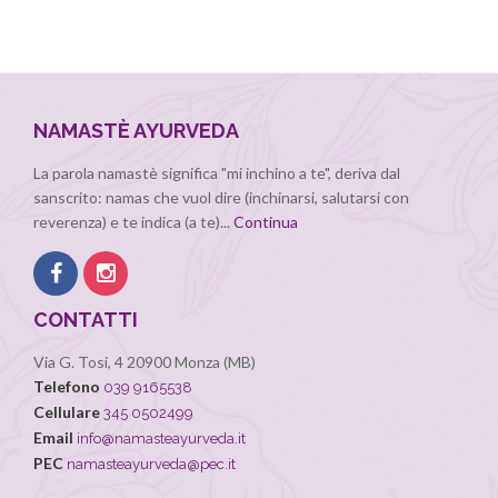
NAMASTÈ AYURVEDA
La parola namastè significa "mi inchino a te", deriva dal
sanscrito: namas che vuol dire (inchinarsi, salutarsi con
reverenza) e te indica (a te)...
Continua
CONTATTI
Via G. Tosi, 4 20900 Monza (MB)
Telefono
039 9165538
Cellulare
345 0502499
Email
info@namasteayurveda.it
PEC
namasteayurveda@pec.it